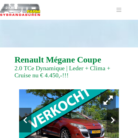
Ga
naar
de
inhoud
Renault Mégane Coupe
2.0 TCe Dynamique | Leder + Clima +
Cruise nu € 4.450,-!!!