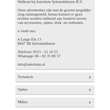
Welkom bij Autofarm Sybrandaburen B.V.
Onze advertenties zijn met de grootst mogelijke
zorg samengesteld, helaas kunnen er geen
rechten worden ontleend aan foutieve invoer
van accessoires, opties, druk -en zetfouten.
u vindt ons:
it Lange Ein 13
8647 SB Sybrandaburen
Telefoon: 0515 - 52 16 51
Whatsapp: 06 - 82 35 80 57
info@autofarm.nl
Technisch
Opties
Vermogen
95 pk
Aantal cilinders
4
Milieu
Exterieur
Cilinderinhoud
1397cc