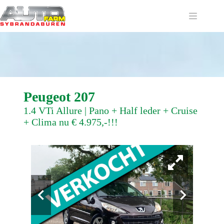
Ga
naar
de
inhoud
Peugeot 207
1.4 VTi Allure | Pano + Half leder + Cruise
+ Clima nu € 4.975,-!!!