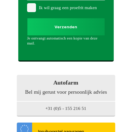
Anti Blokkeer
Ik wil graag een proefrit maken
Regensensor
Systeem (ABS)
Anti Blokkeer
Verzenden
Startblokkering
Systeem
Je ontvangt automatisch een kopie van deze
Airbag bestuurder
Cruise control
mail.
Toon meer
Autofarm
Bel mij gerust voor persoonlijk advies
+31 (0)5 - 155 216 51