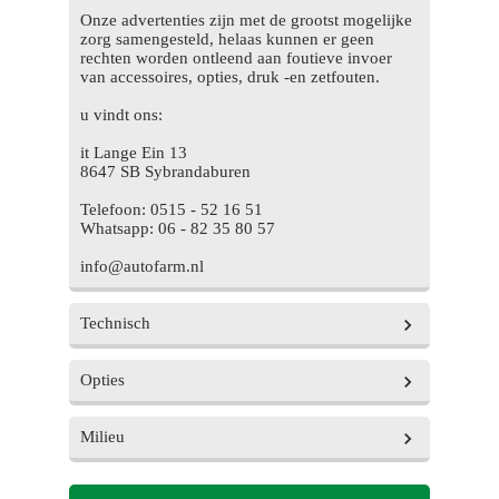
Onze advertenties zijn met de grootst mogelijke
zorg samengesteld, helaas kunnen er geen
rechten worden ontleend aan foutieve invoer
van accessoires, opties, druk -en zetfouten.
u vindt ons:
it Lange Ein 13
8647 SB Sybrandaburen
Telefoon: 0515 - 52 16 51
Whatsapp: 06 - 82 35 80 57
info@autofarm.nl
Technisch
Opties
Aantal versnellingen
5
Vermogen
60 pk
Milieu
Exterieur
Aantal cilinders
4